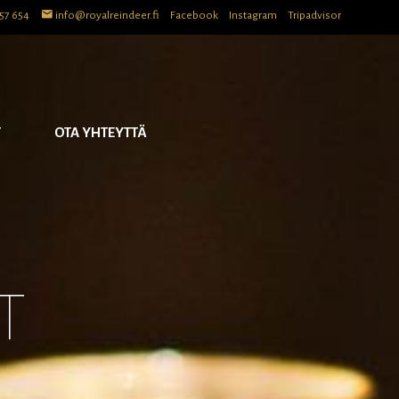
57 654
info@royalreindeer.fi
Facebook
Instagram
Tripadvisor
T
OTA YHTEYTTÄ
T