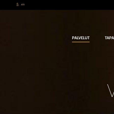
fi
en
PALVELUT
TAP