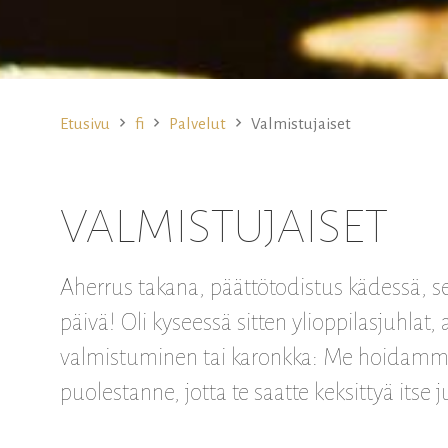
Etusivu
fi
Palvelut
Valmistujaiset
VALMISTUJAISET
Aherrus takana, päättötodistus kädessä, s
päivä! Oli kyseessä sitten ylioppilasjuhlat
valmistuminen tai karonkka: Me hoidamme 
puolestanne, jotta te saatte keksittyä itse 