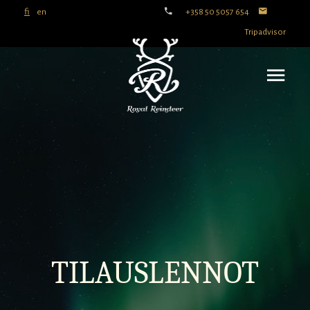
fi
en
+358 50 5057 654
Tripadvisor
TILAUSLENNOT