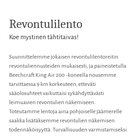
Revontulilento
Koe mystinen tähtitaivas!
Suunnittelemme jokaisen revontulilentoreitin
revontuliennusteiden mukaisesti, ja paineistetulla
Beechcraft King Air 200 -koneella nousemme
tarvittaessa 9 km korkeuteen, etteväti
sääolosuhteet vaikuttaisi sykähdyttävästi
leimuavien revontulien näkemiseen.
Toteutamme lentoja aina pohjoiselle jäämerelle
saakka lisätäksemme revontulien näkemisen
todennäköisyyttä. Turvallisuuden varmistamiseksi