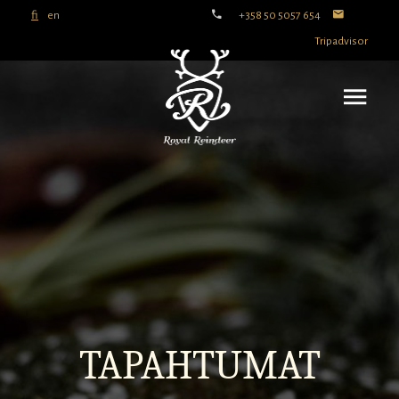
fi
en
+358 50 5057 654
Tripadvisor
TAPAHTUMAT