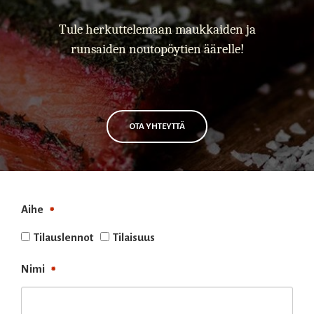
Tule herkuttelemaan maukkaiden ja
runsaiden noutopöytien äärelle!
OTA YHTEYTTÄ
Aihe
Tilauslennot
Tilaisuus
Nimi